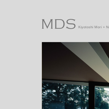
MDS
Kiyotoshi Mori +