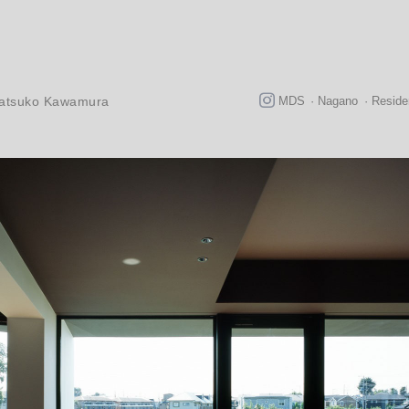
MDS
·
Nagano
·
Reside
 Natsuko Kawamura