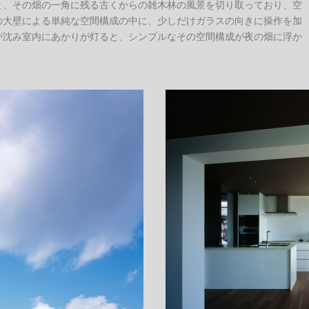
と、その畑の一角に残る古くからの雑木林の風景を切り取っており、空
の大壁による単純な空間構成の中に、少しだけガラスの向きに操作を加
が沈み室内にあかりが灯ると、シンプルなその空間構成が夜の畑に浮か