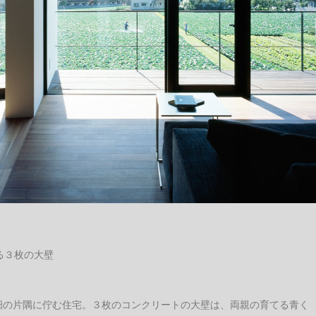
る３枚の大壁
畑の片隅に佇む住宅。３枚のコンクリートの大壁は、両親の育てる青く