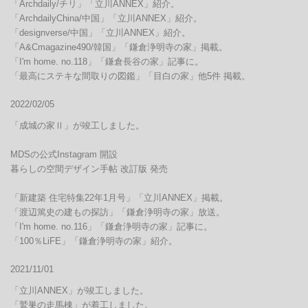
「Archdaily/チリ」「立川ANNEX」紹介。

「ArchdailyChina/中国」「立川ANNEX」紹介。

「designverse/中国」「立川ANNEX」紹介。

「A&Cmagazine490/韓国」「鎌倉浄明寺の家」掲載。

「I'm home. no.118」「鎌倉長谷の家」記事に。

「最高にステキな間取りの図鑑」「目白の家」他5件 掲載。
2022/02/05
「成城の家Ⅱ」が竣工しました。

MDSの公式Instagram 開設

暮らしの空間デザイン手帖 改訂版 発売

「新建築 住宅特集22年1月号」「立川ANNEX」掲載。

「渡辺篤史の建もの探訪」「鎌倉浄明寺の家」放送。

「I'm home. no.116」「鎌倉浄明寺の家」記事に。

「100％LiFE」「鎌倉浄明寺の家」紹介。
2021/11/01
「立川ANNEX」が竣工しました。

「鷲巣の走馬棟」が着工しました。
