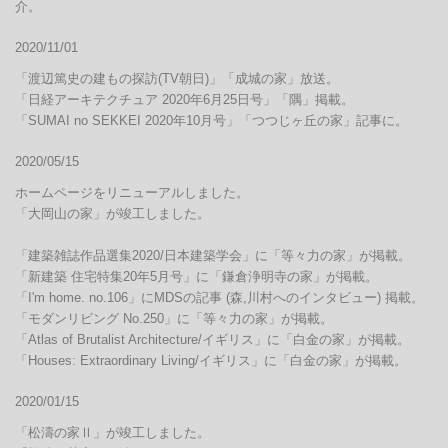
介。
2020/11/01
「渡辺篤史の建もの探訪(TV朝日)」「成城の家」放送。

「日経アーキテクチュア 2020年6月25日号」「隅」掲載。

「SUMAI no SEKKEI 2020年10月号」「つつじヶ丘の家」記事に。
2020/05/15
ホームページをリニューアルしました。

「大岡山の家」が竣工しました。

「建築雑誌作品選集2020/日本建築学会」に「等々力の家」が掲載。

「新建築 住宅特集20年5月号」に「鎌倉浄明寺の家」が掲載。

「I'm home. no.106」にMDSの記事 (森,川村へのインタビュー) 掲載。

「モダンリビング No.250」に「等々力の家」が掲載。

「Atlas of Brutalist Architecture/イギリス」に「白金の家」が掲載。

「Houses: Extraordinary Living/イギリス」に「白金の家」が掲載。
2020/01/15
「松濤の家Ⅱ」が竣工しました。
