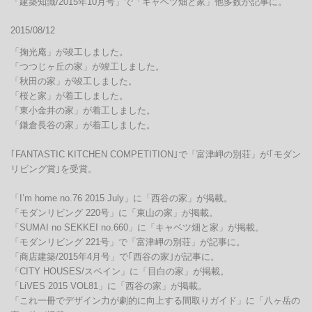
「建築知識/2015年10月号」で「キャベツ畑と家」他多数が記事に。
2015/08/12
「掬光庵」が竣工しました。

「つつじヶ丘の家」が竣工しました。

「秋田の家」が竣工しました。

「桜と家」が着工しました。

「東小金井の家」が着工しました。

「鎌倉長谷の家」が着工しました。

｢FANTASTIC KITCHEN COMPETITION｣で「富津岬の別荘」が｢モダン
リビング賞｣を受賞。

「I’m home no.76 2015 July」に「西谷の家」が掲載。

「モダンリビング 220号」に「東山の家」が掲載。

「SUMAI no SEKKEI no.660」に「キャベツ畑と家」が掲載。

「モダンリビング 221号」で「富津岬の別荘」が記事に。

「商店建築/2015年4月号」で｢西谷の家｣が記事に。

「CITY HOUSES/スペイン」に「目白の家」が掲載。

「LiVES 2015 VOL81」に「西谷の家」が掲載。

「これ一冊でデザイン力が劇的に向上する間取りガイド」に「八ヶ岳の