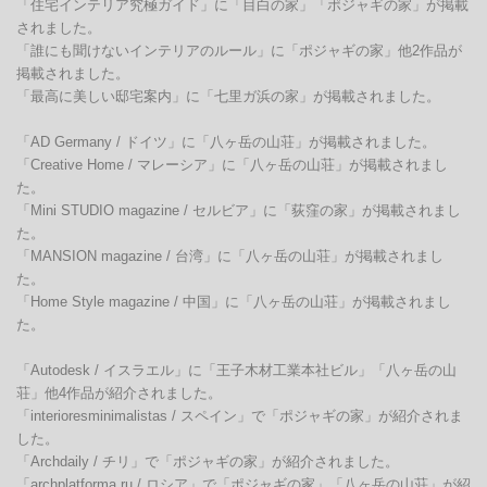
「住宅インテリア究極ガイド」に「目白の家」「ポジャギの家」が掲載
されました。

「誰にも聞けないインテリアのルール」に「ポジャギの家」他2作品が
掲載されました。

「最高に美しい邸宅案内」に「七里ガ浜の家」が掲載されました。

「AD Germany / ドイツ」に「八ヶ岳の山荘」が掲載されました。

「Creative Home / マレーシア」に「八ヶ岳の山荘」が掲載されまし
た。

「Mini STUDIO magazine / セルビア」に「荻窪の家」が掲載されまし
た。

「MANSION magazine / 台湾」に「八ヶ岳の山荘」が掲載されまし
た。

「Home Style magazine / 中国」に「八ヶ岳の山荘」が掲載されまし
た。

「Autodesk / イスラエル」に「王子木材工業本社ビル」「八ヶ岳の山
荘」他4作品が紹介されました。

「interioresminimalistas / スペイン」で「ポジャギの家」が紹介されま
した。

「Archdaily / チリ」で「ポジャギの家」が紹介されました。

「archplatforma.ru / ロシア」で「ポジャギの家」「八ヶ岳の山荘」が紹