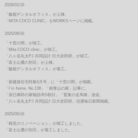
2026/01/15
「飯能デンタルオフィス」が上棟。

2025/09/16
「十窓の間」が竣工。

「Mita COCO clinic」が竣工。

「八ヶ岳丸太PJ 共同設計:日大岩田研」が竣工。

「富士山麓の別荘」が上棟。

「飯能デンタルオフィス」が着工。

「新建築住宅特集6月号」に「十窓の間」が掲載。

「I’ｍ home. No.138」「南青山の家」記事に。

「辰巳琢郎の家物語/BS朝日」「鷲巣の走馬棟」放送。

2025/05/16
「鶴見のリノベーション」が竣工しました。

「富士山麓の別荘」が着工しました。
