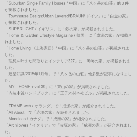
「Suburban Single Family Houses / 中国」に「八ヶ岳の山荘」他３件
が掲載されました。

「Townhouse Design:Urban Layered/BRAUN/ ドイツ」に「白金の家」
が掲載されました。

「SUPERLIGHT / イギリス」に「鉄の家」が掲載されました。

「Home ＆ Garden Lifestyle Magazine / 韓国」に「成瀬の家」が掲載さ
れました。

「Home Living 《上海家居》/ 中国」に「八ヶ岳の山荘」が掲載されま
した。

「理想を叶えた間取りとインテリア327」に「岡崎の家」が掲載されま
した。

「建築知識/2015年1月号」で「八ヶ岳の山荘」他多数が記事になりまし
た。

「MY　HOME＋vol.39」に「東山の家」が掲載されました。

「内装木質ハンドブック」に「王子木材本社ビル」が掲載されました。

「FRAME web / オランダ」で「成瀬の家」が紹介されました。

「All About」で「赤塚の家」が紹介されました。

「Mocoloco / カナダ」で「成瀬の家」が紹介されました。

「Archilovers / イタリア」で「赤塚の家」「成瀬の家」が紹介されまし
た。
