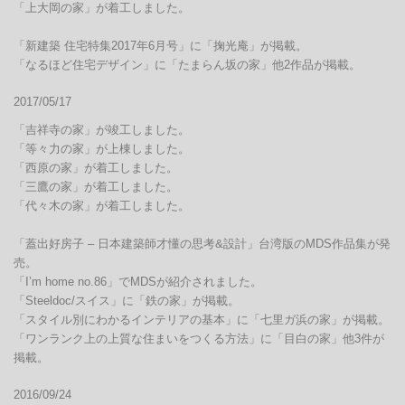
「上大岡の家」が着工しました。

「新建築 住宅特集2017年6月号」に「掬光庵」が掲載。

「なるほど住宅デザイン」に「たまらん坂の家」他2作品が掲載。
2017/05/17
「吉祥寺の家」が竣工しました。

「等々力の家」が上棟しました。

「西原の家」が着工しました。

「三鷹の家」が着工しました。

「代々木の家」が着工しました。

「蓋出好房子 – 日本建築師才懂の思考&設計」台湾版のMDS作品集が発
売。

「I’m home no.86」でMDSが紹介されました。

「Steeldoc/スイス」に「鉄の家」が掲載。

「スタイル別にわかるインテリアの基本」に「七里ガ浜の家」が掲載。

「ワンランク上の上質な住まいをつくる方法」に「目白の家」他3件が
掲載。
2016/09/24