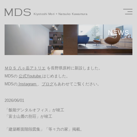
MDS
Kiyotoshi Mori + Natsuko Kawamura
NEWS
ＭＤＳ 八ヶ岳アトリエ
を長野県原村に新設しました。
MDSの
公式Youtube
はじめました。
MDSの
Instagram
、
ブログ
もあわせてご覧ください。
2026/06/01
「飯能デンタルオフィス」が竣工

「富士山麓の別荘」が竣工

「建築断面階段図集」「等々力の家」掲載。