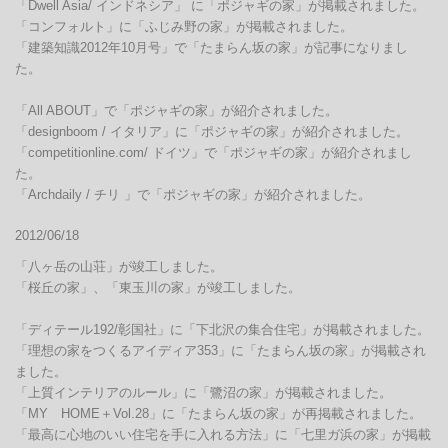
「Dwell Asia/ インドネシア」 に「ポジャギの家」が掲載されました。

「コンフォルト」に「ふじみ野の家」が掲載されました。

「建築知識2012年10月号」で「たまらん坂の家」が記事になりまし
た。

「All ABOUT」で「ポジャギの家」が紹介されました。

「designboom / イタリア」に「ポジャギの家」が紹介されました。

「competitionline.com/ ドイツ」で「ポジャギの家」が紹介されまし
た。

「Archdaily / チリ 」で「ポジャギの家」が紹介されました。
2012/06/18
「八ヶ岳の山荘」が竣工しました。

「桜丘の家」、「東玉川の家」が竣工しました。

「ディテール192/彰国社」に「下北沢の集合住宅」が掲載されました。

「理想の家をつくるアイディア353」に「たまらん坂の家」が掲載され
ました。

「上質インテリアのルール」に「鷺沼の家」が掲載されました。

「MY　HOME＋Vol.28」に「たまらん坂の家」が再掲載されました。

「最高に心地のいい住宅を手に入れる方法」に「七里ガ浜の家」が掲載