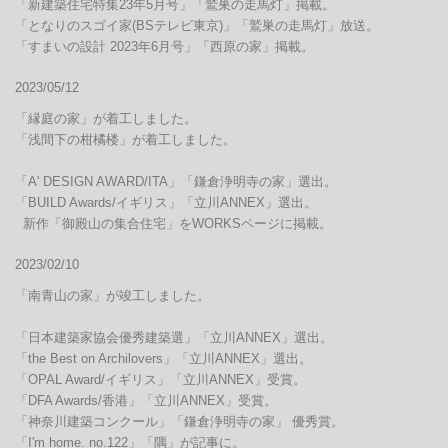
「新建築住宅特集23年5月号」「鷲巣の走馬灯」掲載。

「となりのスゴイ家(BSテレビ東京)」「鷲巣の走馬灯」放送。

「すまいの設計 2023年6月号」「西原の家」掲載。
2023/05/12
「縁庭の家」が着工しました。

「浅間下の柑橘楼」が着工しました。

「A' DESIGN AWARD/ITA」「鎌倉浄明寺の家」選出。

「BUILD Awards/イギリス」「立川ANNEX」選出。

  新作「御殿山の集合住宅」をWORKSページに掲載。
2023/02/10
「南青山の家」が竣工しました。

「日本建築家協会優秀建築選」「立川ANNEX」選出。

「the Best on Archilovers」「立川ANNEX」選出。

「OPAL Award/イギリス」「立川ANNEX」受賞。

「DFA Awards/香港」「立川ANNEX」受賞。

「神奈川建築コンクール」「鎌倉浄明寺の家」 優秀賞。

「I'm home. no.122」「隅」が記事に。