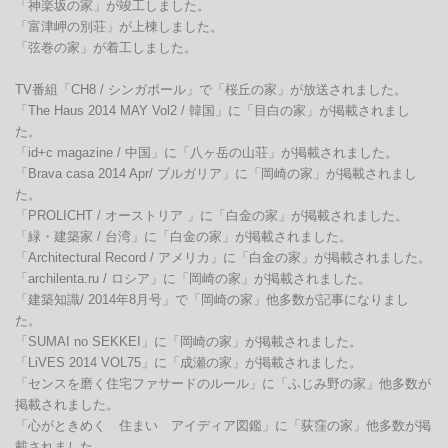
「神楽坂の家」が竣工しました。

「富津岬の別荘」が上棟しました。

「弦巻の家」が着工しました。

TV番組「CH8 / シンガポール」で「桜丘の家」が放送されました。

「The Haus 2014 MAY Vol2 / 韓国」に「目白の家」が掲載されまし
た。

「id+c magazine / 中国」に「八ヶ岳の山荘」が掲載されました。

「Brava casa 2014 Apr/ ブルガリア」に「岡崎の家」が掲載されまし
た。

「PROLICHT / オーストリア 」に「白金の家」が掲載されました。

「緑・建築家 / 台湾」に「白金の家」が掲載されました。

「Architectural Record / アメリカ」に「白金の家」が掲載されました。

「archilenta.ru / ロシア」に「岡崎の家」が掲載されました。

「建築知識/ 2014年8月号」で「岡崎の家」他多数が記事になりまし
た。

「SUMAI no SEKKEI」に「岡崎の家」が掲載されました。

「LiVES 2014 VOL75」に「成瀬の家」が掲載されました。

「センスを磨く住宅ファサードのルール」に「ふじみ野の家」他多数が
掲載されました。

「心がときめく　住まい　アイディア図鑑」に「荻窪の家」他多数が掲
載されました。
