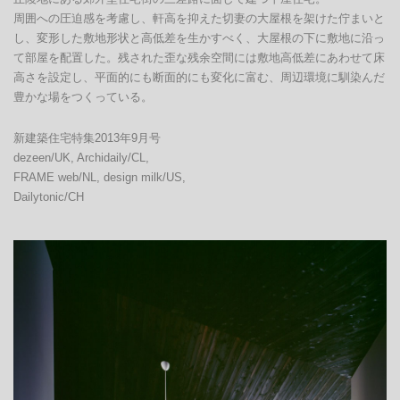
周囲への圧迫感を考慮し、軒高を抑えた切妻の大屋根を架けた佇まいと
し、変形した敷地形状と高低差を生かすべく、大屋根の下に敷地に沿っ
て部屋を配置した。残された歪な残余空間には敷地高低差にあわせて床
高さを設定し、平面的にも断面的にも変化に富む、周辺環境に馴染んだ
豊かな場をつくっている。
新建築住宅特集2013年9月号

dezeen/UK, Archidaily/CL,

FRAME web/NL, design milk/US,

Dailytonic/CH 