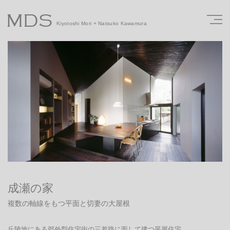
MDS
Kiyotoshi Mori + Natsuko Kawamura
成瀬の家
複数の軸線をもつ平面と切妻の大屋根
丘陵地にある郊外型住宅街の三差路に面して建つ平屋住宅。
